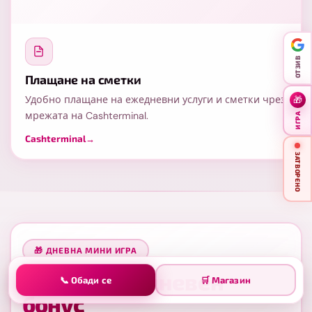
ОТЗИВ
Плащане на сметки
Удобно плащане на ежедневни услуги и сметки чрез
🎁
мрежата на Cashterminal.
ИГРА
Cashterminal
→
ЗАТВОРЕНО
🎁 ДНЕВНА МИНИ ИГРА
Завърти за
дневен
📞 Обади се
🛒 Магазин
бонус