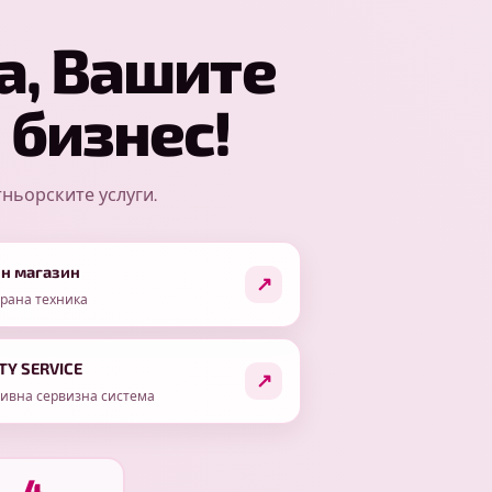
а, Вашите
 бизнес!
ньорските услуги.
н магазин
рана техника
ITY SERVICE
ивна сервизна система
4