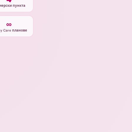
иерски пункта
∞
ity Care планове